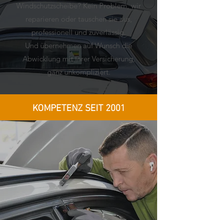
Windschutzscheibe? Kein Problem, w
ir
reparieren oder tauschen sie aus,
professionell und zuverlässig.
Und übernehmen auf Wunsch die
Abwicklung mit Ihrer Versicherung,
ganz unkompliziert.
KOMPETENZ SEIT 2001