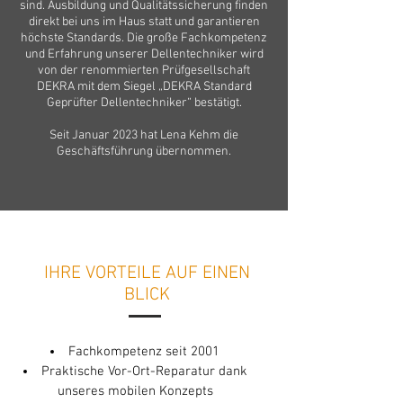
sind. Ausbildung und Qualitätssicherung finden
direkt bei uns im Haus statt und garantieren
höchste Standards. Die große Fachkompetenz
und Erfahrung unserer Dellentechniker wird
von der renommierten Prüfgesellschaft
DEKRA mit dem Siegel „DEKRA Standard
Geprüfter Dellentechniker“ bestätigt.
Seit Januar 2023 hat Lena Kehm die
Geschäftsführung übernommen.
IHRE VORTEILE AUF EINEN
BLICK
Fachkompetenz seit 2001
Praktische Vor-Ort-Reparatur dank
unseres mobilen Konzepts