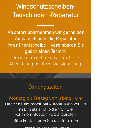
Windschutzscheiben-
Tausch oder -Reparatur
Ab sofort übernehmen wir gerne den
Austausch oder die Reparatur
Ihrer Frontscheibe – vereinbaren Sie
gleich einen Termin!
Gerne übernehmen wir auch die
Abwicklung mit Ihrer Versicherung.
Öffnungszeiten:
Montag bis Freitag von 9 bis 17 Uhr
Da wir häufig mobil bei Autohäusern vor Ort
im Einsatz sind, bitten wir Sie,
vor Ihrem Besuch kurz anzurufen.
Bitte kontaktieren Sie
uns für einen