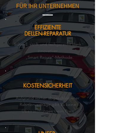
FÜR IHR UNTERNEHMEN
EFFIZIENTE
DELLEN-REPARATUR
Schnell, sanft und fachgerecht dank
innovativer
„Smart Repair“-Methode.
KOSTENSICHERHEIT
Aufgrund vorher abgeschlossener
Rahmenverträge gibt es keine
Überraschungen beim Preis