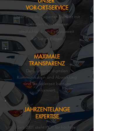
UNSER
VOR-ORT-SERVICE
Unser mobiles ExpertenTeam ist mit
speziellen Werkzeugen
d
eutschland- und europaweit
für Sie im Einsatz
MAXIMALE
TRANSPARENZ
Dank unserer digitalen
Kommunikation und Abwicklung
sind Sie jederzeit bestens
informiert.
JAHRZENTELANGE
EXPERTISE
Seit 2001 steht HDP für höchste