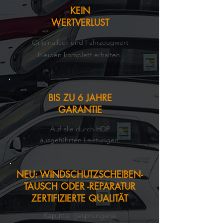
KEIN
WERTVERLUST
Originallack und Fahrzeugwert
bleiben komplett
erhalten
.
BIS ZU 6 JAHRE
GARANTIE
Auf alle durch HDP
ausgeführten Leistungen.
NEU: WINDSCHUTZSCHEIBEN-
TAUSCH ODER -REPARATUR
ZERTIFIZIERTE QUALITÄT
Kaputte, gesprungene