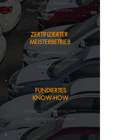
Qualität in Sachen
Hagel-Dellen-Reparatur.
ZERTIFIZIERTER
MEISTERBETRIEB
Alle Mitarbeiter sind zu
absoluten Dellenspezialisten
ausgebildet.
FUNDIERTES
KNOW-HOW
Langjährige
Erfahrung mit
allen Fahrzeugherstellern.