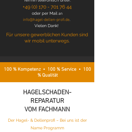
Termin
telefonisch
unter:
+49 (0) 170 - 701 76 44
oder per Mail
an
.
info@hagel-dellen-profi.de
Vielen Dank!
Für unsere gewerblichen Kunden sind
wir mobil unterwegs.
100 % Kompetenz • 100 % Service • 100
% Qualität
HAGELSCHADEN-
REPARATUR
VOM FACHMANN
Der Hagel- & Dellenprofi – Bei uns ist der
Name Programm